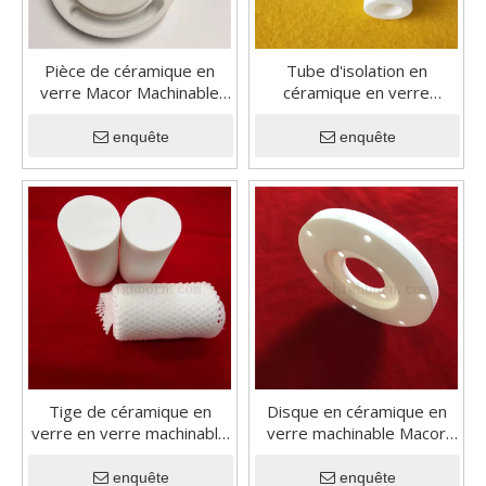
Pièce de céramique en
Tube d'isolation en
verre Macor Machinable
céramique en verre
personnalisé
machinable technique
avancé
enquête
enquête
Tige de céramique en
Disque en céramique en
verre en verre machinable
verre machinable Macor
à basse densité Macor
personnalisé avec coupe
Macinable
laser
enquête
enquête