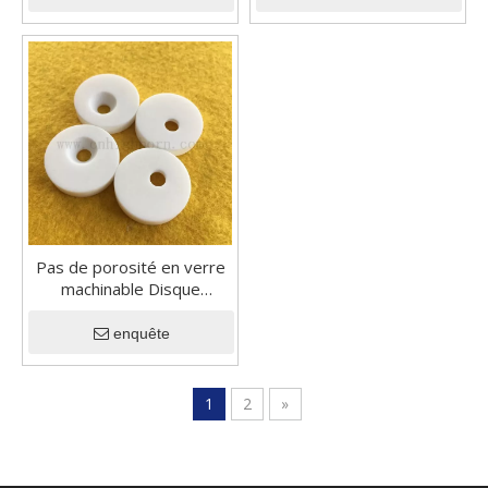
Pas de porosité en verre
machinable Disque
céramique Isolateur Macor
en céramique
enquête
1
2
»