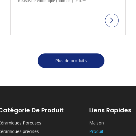
Résistivité volumique (ohm.cm): ≥10
Plus de produits
Catégorie De Produit
Liens Rapides
Céramiques Poreuses
Maison
Céramiques précises
Produit