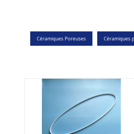
Céramiques Poreuses
Céramiques p