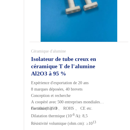
Céramique d'alumine
Isolateur de tube creux en
céramique T de l'alumine
Al2O3 à 95 %
Expérience d'exportation de 20 ans
8 marques déposées, 40 brevets
Conception et recherche
A coopéré avec 500 entreprises mondiales
Certificats: ISO 、 ROHS 、 CE etc.
Porosité (%) : 0
-6
Dilatation thermique (10
/k): 8,5
13
Résistivité volumique (ohm.cm): ≥10