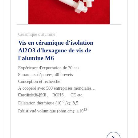
Céramique d'alumine
Vis en céramique d'isolation
Al2O3 d'hexagone de vis de
l'alumine M6
Expérience d'exportation de 20 ans
8 marques déposées, 40 brevets
Conception et recherche
A coopéré avec 500 entreprises mondiales
Certificats: ISO 、 ROHS 、 CE etc.
Porosité (%) : 0
-6
Dilatation thermique (10
/k): 8,5
13
Résistivité volumique (ohm.cm): ≥10