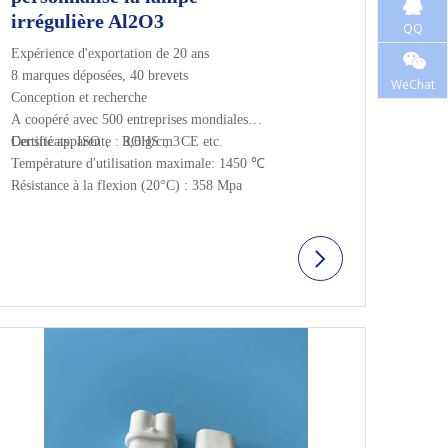
irrégulière Al2O3
QQ
Expérience d'exportation de 20 ans
8 marques déposées, 40 brevets
WeChat
Conception et recherche
A coopéré avec 500 entreprises mondiales
Certificats: ISO 、 ROHS 、 CE etc.
Densité apparente : 3,6 g/cm3
Température d'utilisation maximale: 1450 ℃
Résistance à la flexion (20°C) : 358 Mpa