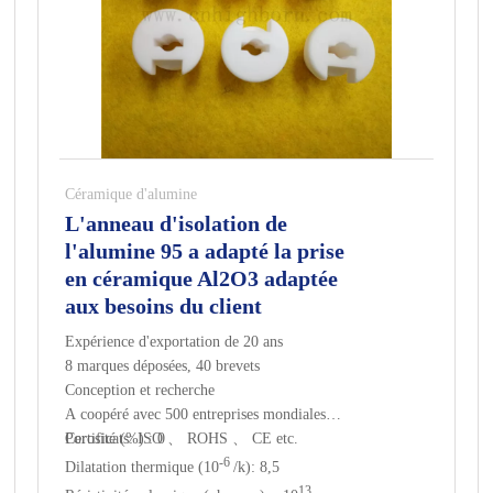
Céramique d'alumine
L'anneau d'isolation de
l'alumine 95 a adapté la prise
en céramique Al2O3 adaptée
aux besoins du client
Expérience d'exportation de 20 ans
8 marques déposées, 40 brevets
Conception et recherche
A coopéré avec 500 entreprises mondiales
Certificats: ISO 、 ROHS 、 CE etc.
Porosité (%) : 0
-6
Dilatation thermique (10
/k): 8,5
13