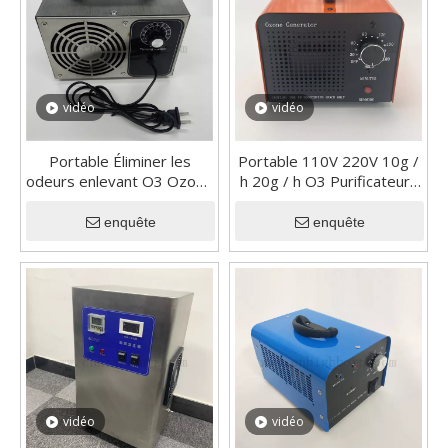
vidéo
vidéo
Portable Éliminer les
Portable 110V 220V 10g /
odeurs enlevant O3 Ozone
h 20g / h O3 Purificateurs
Générateur Machine
d'air Machine de
Purificateur d'air d'ozone
générateur d'ozone
enquête
enquête
commercial
Déodorizante pour
ménage
vidéo
vidéo