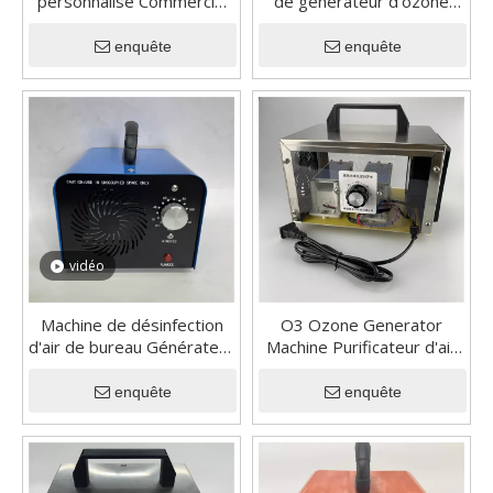
personnalisé Commercial
de générateur d'ozone
Générateur d'ozone
qualifié CE Machine de
Machine d'ozone portable
désinfection d'ozone pour
enquête
enquête
pour le ménage
la maison
vidéo
Machine de désinfection
O3 Ozone Generator
d'air de bureau Générateur
Machine Purificateur d'air
d'ozone pour la voiture
d'ozone avec minuterie
Home Car Formaldéhyde
électronique acrylique
enquête
enquête
Ozonizer