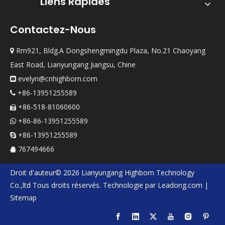
Liens Rapides
Contactez-Nous
Rm921, Bldg.A Dongshengmingdu Plaza, No.21 Chaoyang

East Road, Lianyungang Jiangsu, Chine
evelyn@cnhighborn.com

+86-13951255589

+86-518-81060600

+86-86-13951255589

+86-13951255589

767494666

Droit d'auteur©
2026
Lianyungang Highborn Technology
Co.,ltd
Tous droits réservés. Technologie par
Leadong.com
|
Sitemap