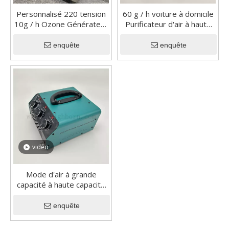
Personnalisé 220 tension
60 g / h voiture à domicile
10g / h Ozone Générateur
Purificateur d'air à haute
d'air Purificateur de
efficacité Plaque Ozone
désinfection Machine de
Plaque Ozonizer
enquête
enquête
désinfection
Céramique Ozone
Générateur
vidéo
Mode d'air à grande
capacité à haute capacité
Mode d'ozone Machine
Mode d'ozone Équipement
enquête
O3 Générateur pour la
maison