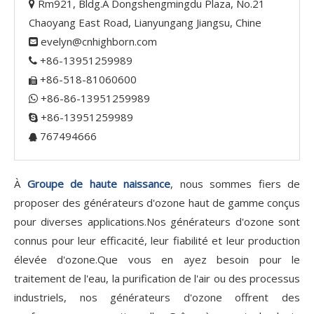
Rm921, Bldg.A Dongshengmingdu Plaza, No.21

Chaoyang East Road, Lianyungang Jiangsu, Chine
evelyn@cnhighborn.com

+86-13951259989

+86-518-81060600

+86-86-13951259989

+86-13951259989

767494666

À
Groupe de haute naissance
, nous sommes fiers de
proposer des générateurs d'ozone haut de gamme conçus
pour diverses applications.Nos générateurs d'ozone sont
connus pour leur efficacité, leur fiabilité et leur production
élevée d'ozone.Que vous en ayez besoin pour le
traitement de l'eau, la purification de l'air ou des processus
industriels, nos générateurs d'ozone offrent des