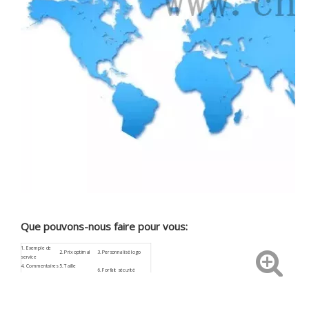
Que pouvons-nous faire pour vous:
1.
Exemple de
2. Prix optimal
3.
Personnalisé
logo
service
4.
Commentaires
5. Taille
6. Forfait sécurité
rapides
personnalisée
8. Service après-
9. Faible risque
7.
ISO 9001
vente
d’approvisionnement