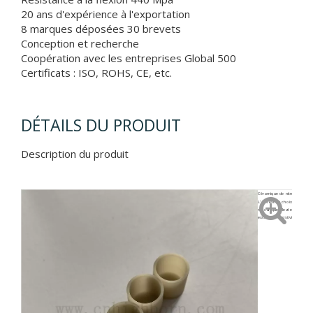
20 ans d'expérience à l'exportation
8 marques déposées 30 brevets
Conception et recherche
Coopération avec les entreprises Global 500
Certificats : ISO, ROHS, CE, etc.
DÉTAILS DU PRODUIT
Description du produit
Céramique de nitrure d'alumi
L'AlN est un choix idéal pour
mécanique élevée, une conduct
excellente résistivité électri