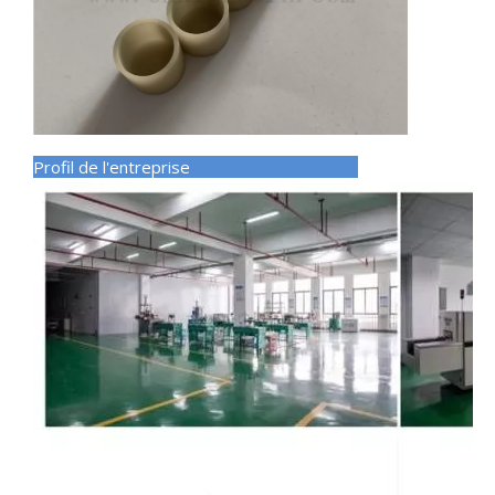
Profil de l'entreprise
Caractéristique du cylindre ALN :
●Très haute conductivité thermique
●Excellente isolation électrique
●Faible densité
● Coefficient de dilatation linéaire similaire à Si
●Dureté extrêmement élevée