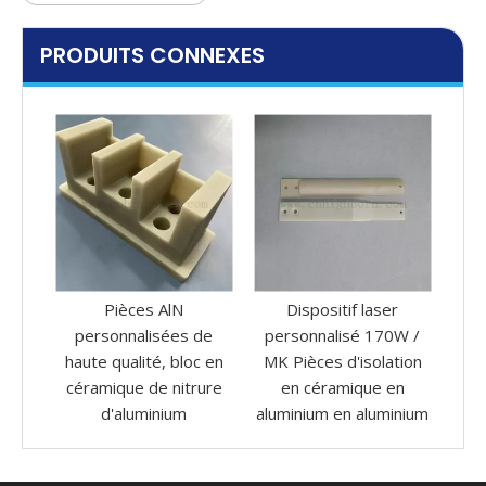
PRODUITS CONNEXES
ion
Pièces AlN
Dispositif laser
A
ium
personnalisées de
personnalisé 170W /
Wa
ue
haute qualité, bloc en
MK Pièces d'isolation
céramique de nitrure
en céramique en
d'aluminium
aluminium en aluminium