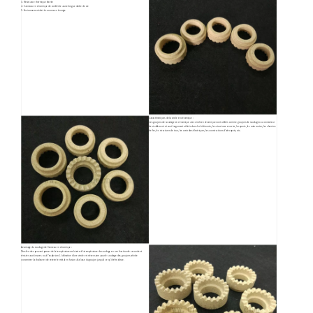
3. Résistance thermique élevée
4. L'anneau en céramique de cordiérite a une longue durée de vie
5. Environnemental et économe en énergie
Caractéristiques de la virole en céramique :
Les goujons de soudage en céramique avec virole en céramique sont utilisés comme goujons de soudage ou connecteur
de cisaillement et sont largement utilisés dans les bâtiments, les structures en acier, les ponts, les autoroutes, les chemins
de fer, les structures de tour, les centrales électriques, les constructions d'aéroports, etc.
Avantage du soudage de l'anneau en céramique :
Nos ferrules peuvent passer de la température ambiante à la température de soudage en une fraction de seconde et
résister aux fissures ou à l'explosion. L'utilisation d'une virole est nécessaire pour le soudage des goujons afin de
concentrer la chaleur et de retenir le métal en fusion à la base du goujon jusqu'à ce qu'il refroidisse.