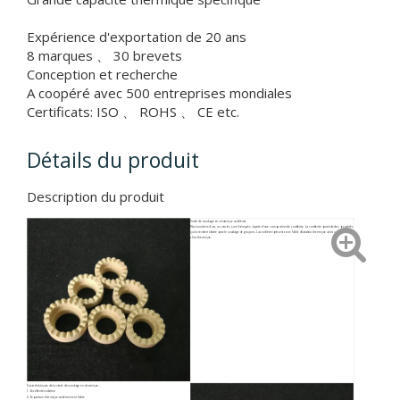
Expérience d'exportation de 20 ans
8 marques 、 30 brevets
Conception et recherche
A coopéré avec 500 entreprises mondiales
Certificats: ISO 、 ROHS 、 CE etc.
Détails du produit
Description du produit
Virole de soudage en céramique cordiérite
Nos boucliers d'arc, ou viroles, sont fabriqués à partir d'une composition de cordiérite. La cordiérite possède des propriétés
qui la rendent idéale pour le soudage de goujons. La cordiérite présente une faible dilatation thermique ainsi qu'un faible
choc thermique.
Caractéristiques de la virole de soudage en céramique :
1. Excellente isolation
2. Expansion thermique extrêmement faible