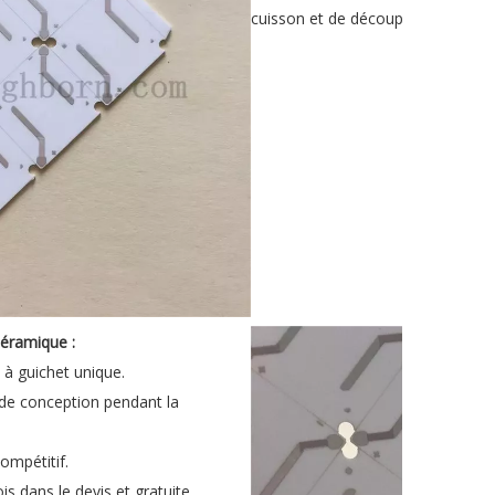
cuisson et de découpe laser.
céramique :
à guichet unique.
 de conception pendant la
compétitif.
is dans le devis et gratuite.