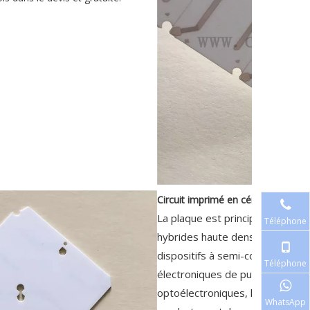
Circuit imprimé en céramique
:
La plaque est principalement util
Téléphone
hybrides haute densité, les disp
dispositifs à semi-conducteurs d
Téléphone
électroniques de puissance, le
optoélectroniques, les produits
WhatsApp