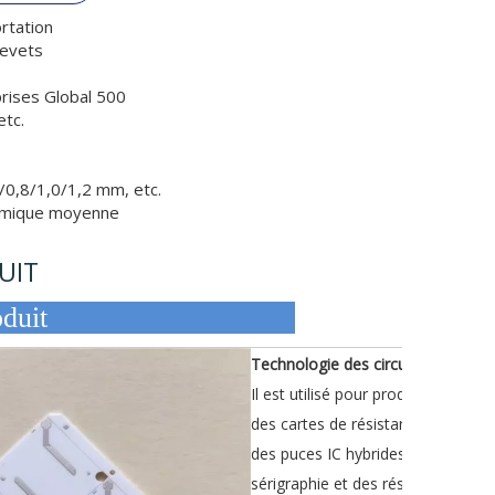
rtation
revets
rises Global 500
etc.
/0,8/1,0/1,2 mm, etc.
hermique moyenne
UIT
on du produit
Technologie des circuits imprimés
Il est utilisé pour produire des dis
des cartes de résistance, des disp
des puces IC hybrides et des capt
sérigraphie et des résistances de