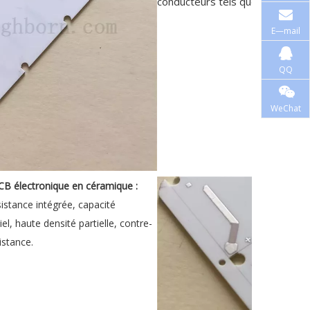
conducteurs tels que les substr
E—mail
QQ
WeChat
PCB électronique en céramique :
istance intégrée, capacité
iel, haute densité partielle, contre-
istance.