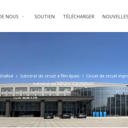
DE NOUS
SOUTIEN
TÉLÉCHARGER
NOUVELLE
tallisé
/
Substrat de circuit à film épais
/
Circuit de circuit im
substrat de nitrure d'aluminium