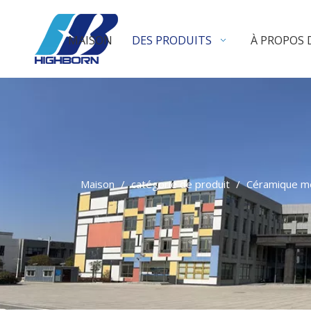
MAISON
DES PRODUITS
À PROPOS 
Maison
/
catégorie de produit
/
Céramique mé